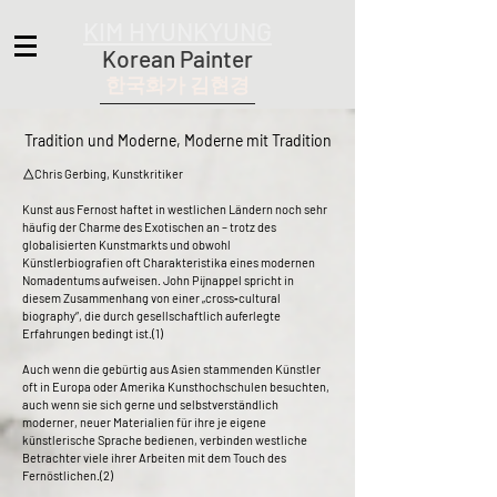
KIM HYUNKYUNG
Korean Painter
한국화가 김현경
Tradition und Moderne, Moderne mit Tradition
△Chris Gerbing, Kunstkritiker
Kunst aus Fernost haftet in westlichen Ländern noch sehr
häufig der Charme des Exotischen an – trotz des
globalisierten Kunstmarkts und obwohl
Künstlerbiografien oft Charakteristika eines modernen
Nomadentums aufweisen. John Pijnappel spricht in
diesem Zusammenhang von einer „cross‐cultural
biography“, die durch gesellschaftlich auferlegte
Erfahrungen bedingt ist.(1)
Auch wenn die gebürtig aus Asien stammenden Künstler
oft in Europa oder Amerika Kunsthochschulen besuchten,
auch wenn sie sich gerne und selbstverständlich
moderner, neuer Materialien für ihre je eigene
künstlerische Sprache bedienen, verbinden westliche
Betrachter viele ihrer Arbeiten mit dem Touch des
Fernöstlichen.(2)