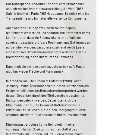
Das Konzept des Freiraums und der Leere erhält dabei,
ähnlich wie bei Yves Kleins Ausstellung „Le Vide“ (1958
Galerie Iris Klert, Paris; 1961 Haus Lange, Krefeld), eine ins
Transzendente und Immaterielle weisende Komponente.
Aber während Klein ganze Galerieräume in grell‐
gleißendem Weiß strich und dadurch den Betrachter damit
konfrontierte, dass die Raumwinkel sich aufzulösen
scheinen, dass überprüfbare Positionen und Entfernungen
aufgehoben werden, dass diese strahlend weiße Leere
eine intensive Seherfahrung bedingt,7 verlagert Kim die
Raumerfahrung in den Bildraum des Gemäldes.
Damit holt sie die Idee des Konzepts zurück aufs Papier,
gibt ihm wieder Fläche und Form zurück.
In Arbeiten wie „The Dream of Butterfly“ (2010)8 oder
„Memory – Wind” (2010) können die leeren Blattflächen als
Projektionsflächen des Betrachters interpretiert werden,
dessen Gedanken durch den Titel bereits in bestimmte
Richtungen gelenkt werden. Dabei lösen sich die
Pflaumenblüten in „The Dream of Butterfly“ selbst in
kristalline Strukturen auf, die einen Übergang zur Leere
schaffen, die weite Teile des linken Bildraums einnimmt.
Kim kontrastiert diese lichte Helligkeit mit einer
vorhangähnlichen Struktur im rechten Drittel des
Querformats, die Drinnen und Draußen verschwimmen