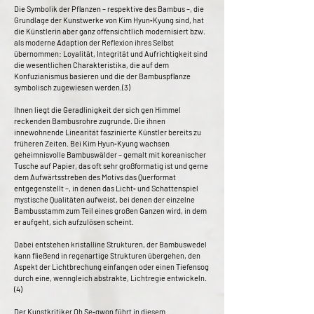
Die Symbolik der Pflanzen – respektive des Bambus –, die
Grundlage der Kunstwerke von Kim Hyun‐Kyung sind, hat
die Künstlerin aber ganz offensichtlich modernisiert bzw.
als moderne Adaption der Reflexion ihres Selbst
übernommen: Loyalität, Integrität und Aufrichtigkeit sind
die wesentlichen Charakteristika, die auf dem
Konfuzianismus basieren und die der Bambuspflanze
symbolisch zugewiesen werden.(3)
Ihnen liegt die Geradlinigkeit der sich gen Himmel
reckenden Bambusrohre zugrunde. Die ihnen
innewohnende Linearität faszinierte Künstler bereits zu
früheren Zeiten. Bei Kim Hyun‐Kyung wachsen
geheimnisvolle Bambuswälder – gemalt mit koreanischer
Tusche auf Papier, das oft sehr großformatig ist und gerne
dem Aufwärtsstreben des Motivs das Querformat
entgegenstellt –, in denen das Licht‐ und Schattenspiel
mystische Qualitäten aufweist, bei denen der einzelne
Bambusstamm zum Teil eines großen Ganzen wird, in dem
er aufgeht, sich aufzulösen scheint.
Dabei entstehen kristalline Strukturen, der Bambuswedel
kann fließend in regenartige Strukturen übergehen, den
Aspekt der Lichtbrechung einfangen oder einen Tiefensog
durch eine, wenngleich abstrakte, Lichtregie entwickeln.
(4)
Der Kunstkritiker Oh Se‐gwon führt in diesem