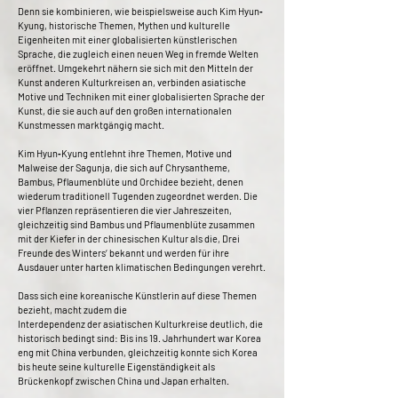
Denn sie kombinieren, wie beispielsweise auch Kim Hyun‐
Kyung, historische Themen, Mythen und kulturelle
Eigenheiten mit einer globalisierten künstlerischen
Sprache, die zugleich einen neuen Weg in fremde Welten
eröffnet. Umgekehrt nähern sie sich mit den Mitteln der
Kunst anderen Kulturkreisen an, verbinden asiatische
Motive und Techniken mit einer globalisierten Sprache der
Kunst, die sie auch auf den großen internationalen
Kunstmessen marktgängig macht.
Kim Hyun‐Kyung entlehnt ihre Themen, Motive und
Malweise der Sagunja, die sich auf Chrysantheme,
Bambus, Pflaumenblüte und Orchidee bezieht, denen
wiederum traditionell Tugenden zugeordnet werden. Die
vier Pflanzen repräsentieren die vier Jahreszeiten,
gleichzeitig sind Bambus und Pflaumenblüte zusammen
mit der Kiefer in der chinesischen Kultur als die, Drei
Freunde des Winters‘ bekannt und werden für ihre
Ausdauer unter harten klimatischen Bedingungen verehrt.
Dass sich eine koreanische Künstlerin auf diese Themen
bezieht, macht zudem die
Interdependenz der asiatischen Kulturkreise deutlich, die
historisch bedingt sind: Bis ins 19. Jahrhundert war Korea
eng mit China verbunden, gleichzeitig konnte sich Korea
bis heute seine kulturelle Eigenständigkeit als
Brückenkopf zwischen China und Japan erhalten.