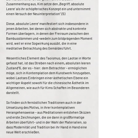
Zusammenhang aus, Kim setze den „Begriff, absolute
Leere‘ als ihr schöpferisches Konzept ein und unternimmt
einen Versuch der Neuinterpretation“.(5)
Diese, absolute Leere‘ manifestiert sich insbesondere in
jenen Arbeiten, bei denen sich abstrakte und konkrete
Formen überlagern, in denen der Freiraum zwischen den
Bambusstämmen und ‐wedeln zum bildprägenden Moment
wird, weil er eine Sogwirkung ausübt, die in eine
meditative Betrachtung des Gemäldes führt.
Wesentliches Element des Taoismus, den Laotse in Worte
gefasst hat, ist das Streben nach einem„ absoluten leeren
Zustand“6, der es – hier: dem Betrachter – ermöglichen
möge, sich in Kontemplation dem Kunstwerk hinzugeben,
wobei Laotses Einbringen einer ästhetischen Ebene ein
wichtiger Aspekt sowohl für die chinesische Ästhetik im
Allgemeinen, wie auch für Kims Schaffen im Besonderen
darstellt.
So finden sich fernöstlichen Traditionen auch in der
Umsetzung des Motivs, in ihrer kontemplativen
Herangehensweise – aus Meditationen entstehen Skizzen
und erste Zeichnungen, die sie dann in großformatige
Arbeiten überführt– und in der Wahl der Materialien, so
dass Modernität und Tradition bei ihr Hand in Hand eine
neue Welt erschließen.