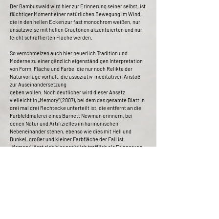
Der Bambuswald wird hier zur Erinnerung seiner selbst, ist
flüchtiger Moment einer natürlichen Bewegung im Wind,
die in den hellen Ecken zur fast monochrom weißen, nur
ansatzweise mit hellen Grautönen akzentuierten und nur
leicht schraffierten Fläche werden.
So verschmelzen auch hier neuerlich Tradition und
Moderne zu einer gänzlich eigenständigen Interpretation
von Form, Fläche und Farbe, die nur noch Relikte der
Naturvorlage vorhält, die assoziativ-meditativen Anstoß
zur Auseinandersetzung
geben wollen. Noch deutlicher wird dieser Ansatz
vielleicht in „Memory“ (2007), bei dem das gesamte Blatt in
drei mal drei Rechtecke unterteilt ist, die entfernt an die
Farbfeldmalerei eines Barnett Newman erinnern, bei
denen Natur und Artifizielles im harmonischen
Nebeneinander stehen, ebenso wie dies mit Hell und
Dunkel, großer und kleiner Farbfläche der Fall ist.
„Memory“ lässt sich hier natürlich trefflich als Erinnerung
an frühere Zeiten, als den Schatten alter Traditionen
interpretieren, die in Kunstwerken zeitgenössischer
Künstler modern gewandet, neu interpretiert und
ausgestaltet ein Eigenleben zu führen beginnen.
Jane Portal weist darauf hin, dass es auch in der
Nachkriegszeit eine reiche Tradition der Tuschemalerei in
Korea gibt. Auf die, Shumukhwa‘, die Orientalische
Tusche-Bewegung der 1980er Jahre aufbauend, können