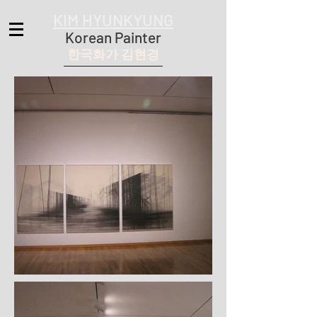
KIM HYUNKYUNG
Korean Painter
한국화가 김현경